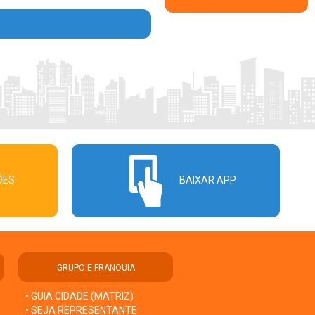
ÕES
BAIXAR APP
GRUPO E FRANQUIA
• GUIA CIDADE (MATRIZ)
• SEJA REPRESENTANTE