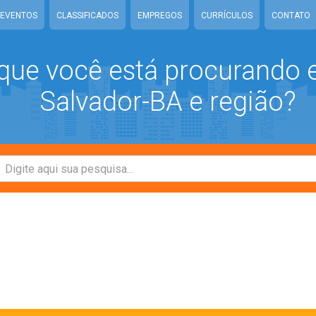
EVENTOS
CLASSIFICADOS
EMPREGOS
CURRÍCULOS
CONTATO
que você está procurando
Salvador-BA e região?