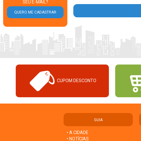
SEU E-MAIL?
CUPOM DESCONTO
GUIA
• A CIDADE
• NOTÍCIAS