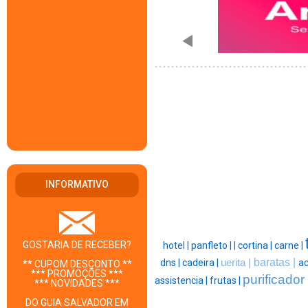
INFORMATIVO
GOSTARIA DE RECEBER?
hotel |
panfleto |
|
cortina |
carne |
baratas |
dns |
cadeira |
uerita |
ac
** CUPOM DESCONTO **
*** PROMOÇÕES ***
purificador
assistencia |
frutas |
*** NOVIDADES ***
DO GUIA SALVADOR EM