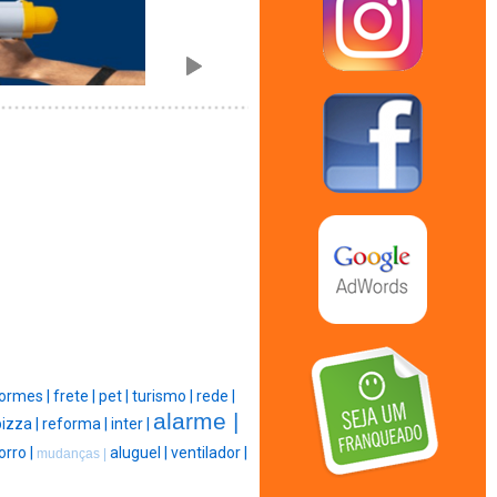
ormes |
frete |
pet |
turismo |
rede |
alarme |
pizza |
reforma |
inter |
orro |
aluguel |
ventilador |
mudanças |