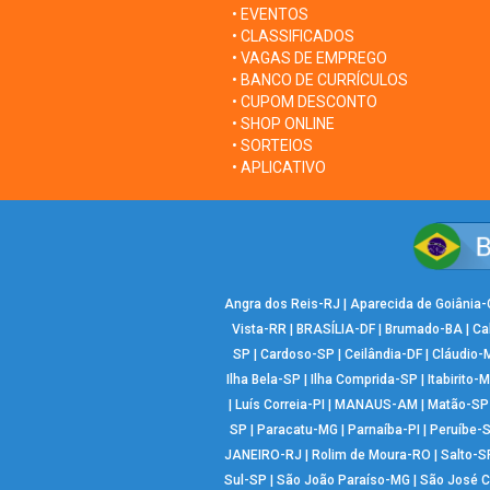
• EVENTOS
• CLASSIFICADOS
• VAGAS DE EMPREGO
• BANCO DE CURRÍCULOS
• CUPOM DESCONTO
• SHOP ONLINE
• SORTEIOS
• APLICATIVO
Angra dos Reis-RJ
|
Aparecida de Goiânia
Vista-RR
|
BRASÍLIA-DF
|
Brumado-BA
|
Ca
SP
|
Cardoso-SP
|
Ceilândia-DF
|
Cláudio-
Ilha Bela-SP
|
Ilha Comprida-SP
|
Itabirito-
|
Luís Correia-PI
|
MANAUS-AM
|
Matão-SP
SP
|
Paracatu-MG
|
Parnaíba-PI
|
Peruíbe-
JANEIRO-RJ
|
Rolim de Moura-RO
|
Salto-S
Sul-SP
|
São João Paraíso-MG
|
São José 