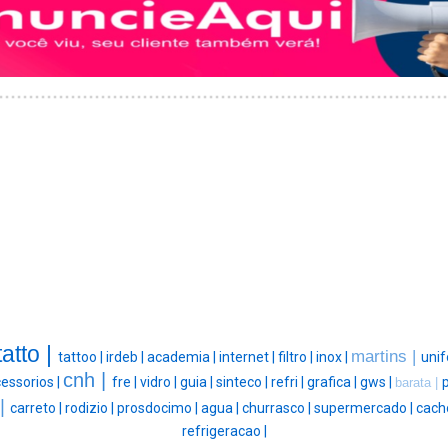
tatto |
martins |
tattoo |
irdeb |
academia |
internet |
filtro |
inox |
unif
cnh |
essorios |
fre |
vidro |
guia |
sinteco |
refri |
grafica |
gws |
barata |
 |
carreto |
rodizio |
prosdocimo |
agua |
churrasco |
supermercado |
cach
refrigeracao |