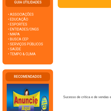
GUIA UTILIDADES
• ASSOCIAÇÕES
• EDUCAÇÃO
• ESPORTES
• ENTIDADES/ONGS
• MAPA
• BUSCA CEP
• SERVIÇOS PÚBLICOS
• SAÚDE
• TEMPO & CLIMA
RECOMENDADOS
Sucesso de crítica e de vendas 