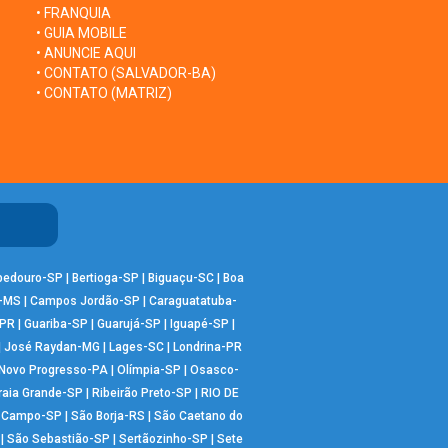
• FRANQUIA
• GUIA MOBILE
• ANUNCIE AQUI
• CONTATO (SALVADOR-BA)
• CONTATO (MATRIZ)
bedouro-SP
|
Bertioga-SP
|
Biguaçu-SC
|
Boa
-MS
|
Campos Jordão-SP
|
Caraguatatuba-
-PR
|
Guariba-SP
|
Guarujá-SP
|
Iguapé-SP
|
|
José Raydan-MG
|
Lages-SC
|
Londrina-PR
Novo Progresso-PA
|
Olímpia-SP
|
Osasco-
raia Grande-SP
|
Ribeirão Preto-SP
|
RIO DE
o Campo-SP
|
São Borja-RS
|
São Caetano do
|
São Sebastião-SP
|
Sertãozinho-SP
|
Sete