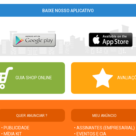
BAIXE NOSSO APLICATIVO
GUIA SHOP ONLINE
AVALIAÇ
QUER ANUNCIAR ?
MEU ANÚNCIO
• PUBLICIDADE
• ASSINANTES (EMPRESARIAL)
• MÍDIA KIT
• EVENTOS E CIA