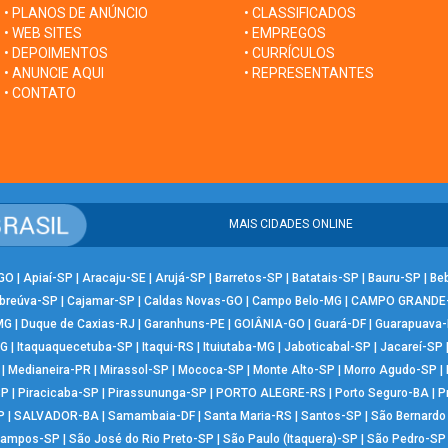
• PLANOS DE ANÚNCIO
• CLASSIFICADOS
• WEB SITES
• EMPREGOS
• DEPOIMENTOS
• CURRÍCULOS
• ANUNCIE AQUI
• REPRESENTANTES
• CONTATO
MAIS CIDADES ONLINE
-GO
|
Apiaí-SP
|
Aracaju-SE
|
Arujá-SP
|
Barretos-SP
|
Batatais-SP
|
Bauru-SP
|
Be
breúva-SP
|
Cajamar-SP
|
Caldas Novas-GO
|
Campo Belo-MG
|
CAMPO GRANDE
MG
|
Duque de Caxias-RJ
|
Garanhuns-PE
|
GOIÂNIA-GO
|
Guará-DF
|
Guarapuava
MG
|
Itaquaquecetuba-SP
|
Itaqui-RS
|
Ituiutaba-MG
|
Jaboticabal-SP
|
Jacareí-SP
|
Medianeira-PR
|
Mirassol-SP
|
Mococa-SP
|
Monte Alto-SP
|
Morro Agudo-SP
|
SP
|
Piracicaba-SP
|
Pirassununga-SP
|
PORTO ALEGRE-RS
|
Porto Seguro-BA
|
P
P
|
SALVADOR-BA
|
Samambaia-DF
|
Santa Maria-RS
|
Santos-SP
|
São Bernard
Campos-SP
|
São José do Rio Preto-SP
|
São Paulo (Itaquera)-SP
|
São Pedro-SP