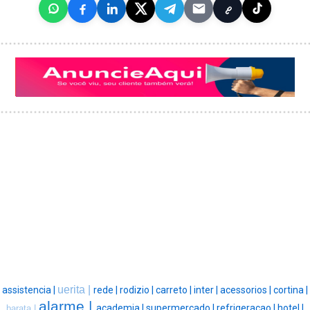
uerita |
assistencia |
rede |
rodizio |
carreto |
inter |
acessorios |
cortina |
alarme |
academia |
supermercado |
refrigeracao |
hotel |
barata |