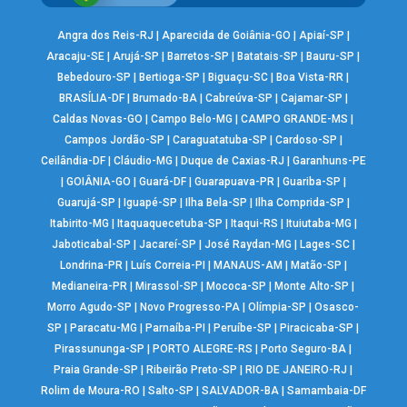
Angra dos Reis-RJ
|
Aparecida de Goiânia-GO
|
Apiaí-SP
|
Aracaju-SE
|
Arujá-SP
|
Barretos-SP
|
Batatais-SP
|
Bauru-SP
|
Bebedouro-SP
|
Bertioga-SP
|
Biguaçu-SC
|
Boa Vista-RR
|
BRASÍLIA-DF
|
Brumado-BA
|
Cabreúva-SP
|
Cajamar-SP
|
Caldas Novas-GO
|
Campo Belo-MG
|
CAMPO GRANDE-MS
|
Campos Jordão-SP
|
Caraguatatuba-SP
|
Cardoso-SP
|
Ceilândia-DF
|
Cláudio-MG
|
Duque de Caxias-RJ
|
Garanhuns-PE
|
GOIÂNIA-GO
|
Guará-DF
|
Guarapuava-PR
|
Guariba-SP
|
Guarujá-SP
|
Iguapé-SP
|
Ilha Bela-SP
|
Ilha Comprida-SP
|
Itabirito-MG
|
Itaquaquecetuba-SP
|
Itaqui-RS
|
Ituiutaba-MG
|
Jaboticabal-SP
|
Jacareí-SP
|
José Raydan-MG
|
Lages-SC
|
Londrina-PR
|
Luís Correia-PI
|
MANAUS-AM
|
Matão-SP
|
Medianeira-PR
|
Mirassol-SP
|
Mococa-SP
|
Monte Alto-SP
|
Morro Agudo-SP
|
Novo Progresso-PA
|
Olímpia-SP
|
Osasco-
SP
|
Paracatu-MG
|
Parnaíba-PI
|
Peruíbe-SP
|
Piracicaba-SP
|
Pirassununga-SP
|
PORTO ALEGRE-RS
|
Porto Seguro-BA
|
Praia Grande-SP
|
Ribeirão Preto-SP
|
RIO DE JANEIRO-RJ
|
Rolim de Moura-RO
|
Salto-SP
|
SALVADOR-BA
|
Samambaia-DF