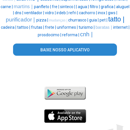
martins |
carne |
panfleto |
fre |
sinteco |
|
agua |
filtro |
grafica |
aluguel
|
dns |
ventilador |
vidro |
irdeb |
refri |
cachorro |
inox |
gws |
tatto |
purificador |
pizza |
churrasco |
guia |
pet |
mudanças |
cadeira |
tattoo |
frutas |
frete |
uniformes |
turismo |
baratas |
internet |
cnh |
prosdocimo |
reforma |
BAIXE NOSSO APLICATIVO