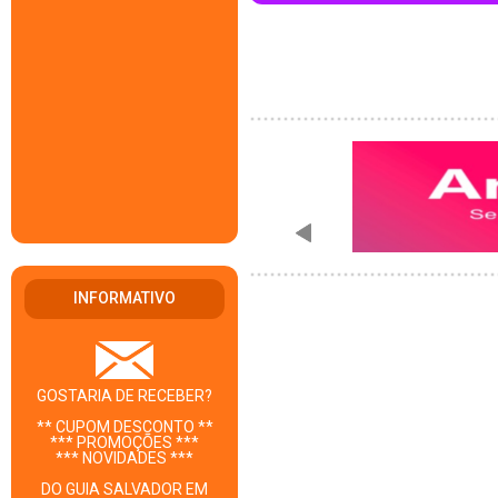
INFORMATIVO
GOSTARIA DE RECEBER?
** CUPOM DESCONTO **
*** PROMOÇÕES ***
*** NOVIDADES ***
DO GUIA SALVADOR EM