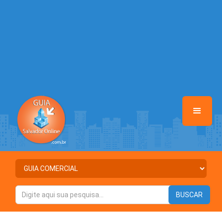
/home/guiasalvadoronline/www/class-mb/Seguranca.Class.php
on
line
37
Warning
: Illegal string offset 'ATIVO' in
/home/guiasalvadoronline/www/class-mb/Seguranca.Class.php
on
line
37